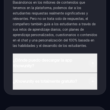
Basándonos en los millones de contenidos que
tenemos en la plataforma, podemos dar a los
estudiantes respuestas realmente significativas y
relevantes. Pero no se trata solo de respuestas, el
compañero también guía a los estudiantes a través de
sus retos de aprendizaje diarios, con planes de
aprendizaje personalizados, cuestionarios o contenidos
en el chat y una personalización del 100% basada en
las habilidades y el desarrollo de los estudiantes.
¿Dónde puedo descargar la app
Knowunity?
Puedes descargar la app en Google Play Store y Apple
App Store.
¿Knowunity es totalmente gratuito?
¡Sí lo es! Tienes acceso totalmente gratuito a todo el
contenido de la app, puedes chatear con otros
alumnos y recibir ayuda inmeditamente. Puedes ganar
dinero utilizando la aplicación, que te permitirá acceder