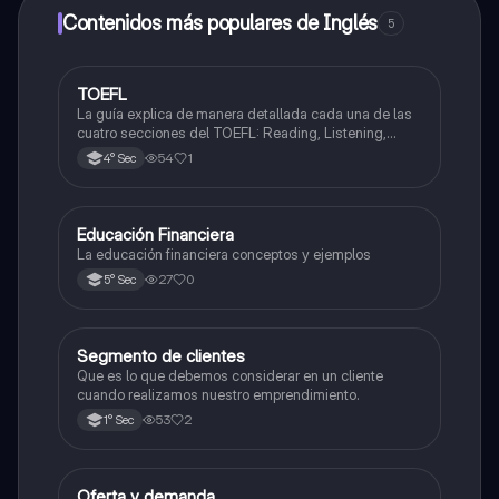
a determinadas funciones.
Contenidos más populares de Inglés
5
TOEFL
Inglés
La guía explica de manera detallada cada una de las
cuatro secciones del TOEFL: Reading, Listening,
Speaking y Writing, ayudando al estudiante a
54
1
4° Sec
comprender cómo funciona el examen, qué se evalúa
en cada parte y qué estrategias utilizar.
Educación Financiera
Educación para el Trabajo
La educación financiera conceptos y ejemplos
27
0
5° Sec
Segmento de clientes
Desarrollo Personal, Ciudadanía y Cívica
Que es lo que debemos considerar en un cliente
cuando realizamos nuestro emprendimiento.
53
2
1° Sec
Oferta y demanda
Educación para el Trabajo