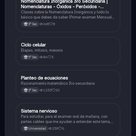
Nomenclatura Inorgánica 3ro Secundaria |
Química
Nomenclaturas - Óxidos - Peróxidos -
Hidróxido o Bases
Clases sobre la Nomenclatura Inorgánica y todo lo
básico que debes de saber (Primer examen Mensual
2025)
665
8
3° Sec
Ciclo celular
Biología
Etapas, mitosis, meiosis
84
3
5° Sec
Planteo de ecuaciones
Matemáticas
Razonamiento matemático 3ro secundaria
1,233
20
3° Sec
Sistema nervioso
Biología
Para estudiar, para el examen oral de mañana, con
partes cables que me ayuden a entender este tema,
porque se me complica un poco ya que el tema es
238
6
Universidad
muy extenso y quisiera poder lograr entenderlo