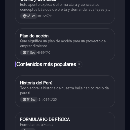
Este apunte explica de forma clara y concisa los
conceptos básicos de oferta y demanda, sus leyes y
el punto de equilibrio en economía, ideal para
135
2
3° Sec
estudiantes de nivel secundario.
Plan de acción
Educación para el Trabajo
Que significa un plan de acción para un proyecto de
emprendimiento
89
0
1° Sec
Contenidos más populares
9
Historia del Perú
Ciencias Sociales
Todo sobre la historia de nuestra bella nación recibida
para ti
1,089
25
5° Sec
FORMULARIO DE FÍSICA
Física
Formulario de Física