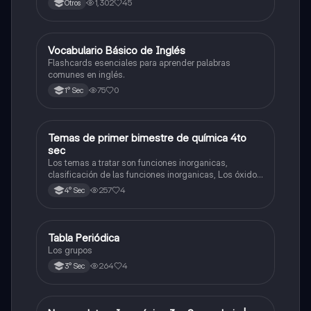
1,302
45
Otros
V
Vocabulario Básico de Inglés
Inglés
Flashcards esenciales para aprender palabras
comunes en inglés.
75
0
1° Sec
Temas de primer bimestre de química 4to
Química
sec
Los temas a tratar son funciones inorganicas,
clasificación de las funciones inorganicas, Los óxidos
y los óxidos ácidos
257
4
4° Sec
Tabla Periódica
Química
Los grupos
264
4
3° Sec