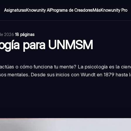
Asignaturas
Knowunity AI
Programa de Creadores
Más
Knowunity Pro
 de 2026
·
18 páginas
ología para UNMSM
ctúas o cómo funciona tu mente? La psicología es la cien
os mentales. Desde sus inicios con Wundt en 1879 hasta 