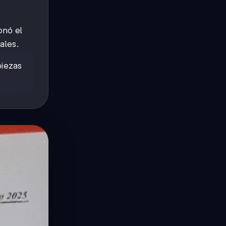
onó el
ales.
piezas