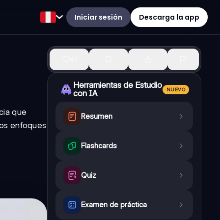
Iniciar sesión
Descarga la app
61
Herramientas de Estudio
NUEVO
con IA
cia que
Resumen
los enfoques
Flashcards
Quiz
Examen de práctica