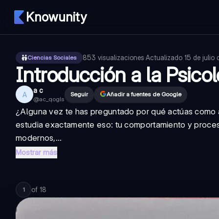
Knowunity
853
visualizaciones
·
Actualizado
15 de julio
Ciencias Sociales
Introducción a la Psic
a c
A
Seguir
Añadir a fuentes de Google
@
ac_qogls
¿Alguna vez te has preguntado por qué actúas como a
estudia exactamente eso: tu comportamiento y proces
modernos,...
Mostrar más
of
18
1