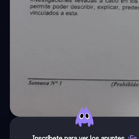
Inscríbete para ver los apuntes
.
¡Es