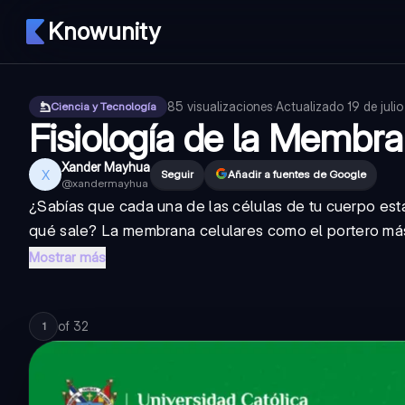
Knowunity
85
visualizaciones
·
Actualizado
19 de juli
Ciencia y Tecnología
Fisiología de la Membra
Xander Mayhua
X
Seguir
Añadir a fuentes de Google
@
xandermayhua
¿Sabías que cada una de las células de tu cuerpo est
qué sale? La
membrana celular
es como el portero más
Mostrar más
of
32
1