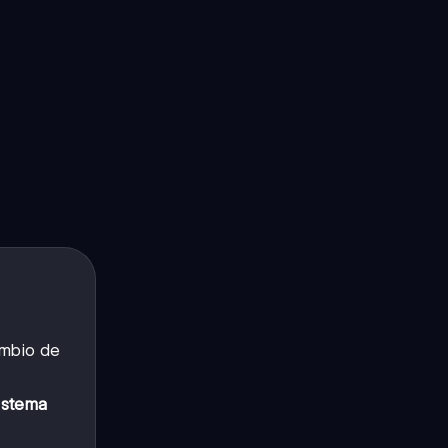
ambio de
istema