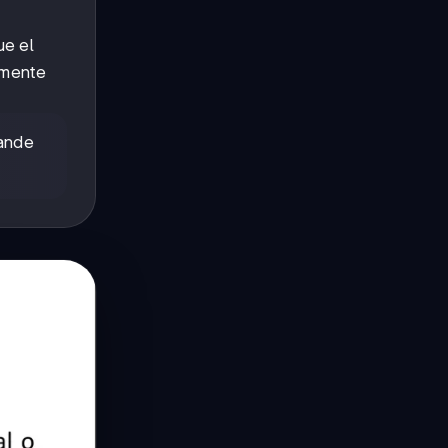
ue el
lmente
rande