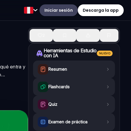
Iniciar sesión
Descarga la app
2
Herramientas de Estudio
NUEVO
con IA
 qué entra y
Resumen
...
Flashcards
Quiz
Examen de práctica