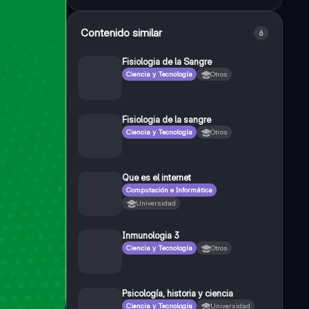
Contenido similar
6
Fisiologia de la Sangre
Ciencia y Tecnología
Otros
Fisiologia de la sangre
Ciencia y Tecnología
Otros
Que es el internet
Computación e Informática
Universidad
Inmunologia 3
Ciencia y Tecnología
Otros
Psicología, historia y ciencia
Ciencia y Tecnología
Universidad