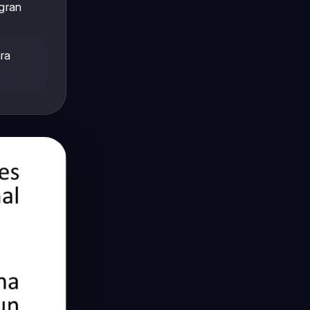
egran
ra