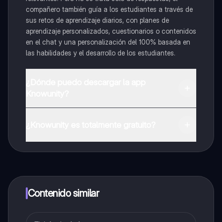
compañero también guía a los estudiantes a través de
sus retos de aprendizaje diarios, con planes de
aprendizaje personalizados, cuestionarios o contenidos
en el chat y una personalización del 100% basada en
las habilidades y el desarrollo de los estudiantes.
¿Dónde puedo descargar la app
Knowunity?
Puedes descargar la app en Google Play Store y Apple
App Store.
¿Knowunity es totalmente gratuito?
¡Sí lo es! Tienes acceso totalmente gratuito a todo el
contenido de la app, puedes chatear con otros
alumnos y recibir ayuda inmeditamente. Puedes ganar
dinero utilizando la aplicación, que te permitirá acceder
a determinadas funciones.
Contenido similar