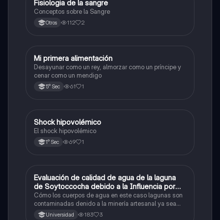
Fisiologia de la sangre
Ciencia y Tecnología
Conceptos sobre la Sangre
112
2
Otros
Mi primera alimentación
Computación e Informática
Desayunar como un rey, almorzar como un príncipe y
cenar como un mendigo
61
1
5° Sec
Shock hipovolémico
Ciencia y Tecnología
El shock hipovolémico
69
1
1° Sec
Evaluación de calidad de agua de la laguna
Ciencia y Tecnología
de Soytoccocha debido a la Influencia por
minería artesanal
Cómo los cuerpos de agua en este caso lagunas son
contaminadas denido a la minería artesanal ya sea
formal o informal
183
3
Universidad