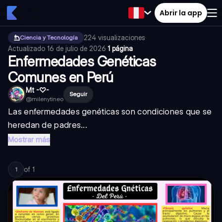
Abrir la app
224
visualizaciones
·
Ciencia y Tecnología
Actualizado
16 de julio de 2026
·
1 página
Enfermedades Genéticas
Comunes en Perú
Mt -♡-
Seguir
@
milenytineo
Las enfermedades genéticas son condiciones que se
heredan de padres...
Mostrar más
of
1
1