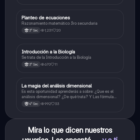
Planteo de ecuaciones
Matemáticas
Razonamiento matemático 3ro secundaria
1,231
20
3° Sec
Introducción a la Biología
Biología
Se trata de la Introducción a la Biología
670
11
3° Sec
La magia del análisis dimensional
Física
Es esta oportunidad aprenderás a sobre: ¿Que es el
análisis dimensional? ¿De qué trata? Y Las fórmulas
de las magnitudes fundamentales y derivadas.
992
33
4° Sec
Mira lo que dicen nuestros