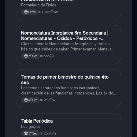
Formulario de Física
1,302
45
Otros
Nomenclatura Inorgánica 3ro Secundaria |
Química
Nomenclaturas - Óxidos - Peróxidos -
Hidróxido o Bases
Clases sobre la Nomenclatura Inorgánica y todo lo
básico que debes de saber (Primer examen Mensual
2025)
665
8
3° Sec
Temas de primer bimestre de química 4to
Química
sec
Los temas a tratar son funciones inorganicas,
clasificación de las funciones inorganicas, Los óxidos
y los óxidos ácidos
257
4
4° Sec
Tabla Periódica
Química
Los grupos
264
4
3° Sec