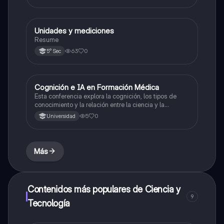
Unidades y mediciones
Ciencia y Tecnología
Resume
63
0
5° Sec
Cognición e IA en Formación Médica
Ciencia y Tecnología
Esta conferencia explora la cognición, los tipos de
conocimiento y la relación entre la ciencia y la
inteligencia artificial en la formación médica.
5
0
Universidad
Más
Contenidos más populares de Ciencia y
9
Tecnología