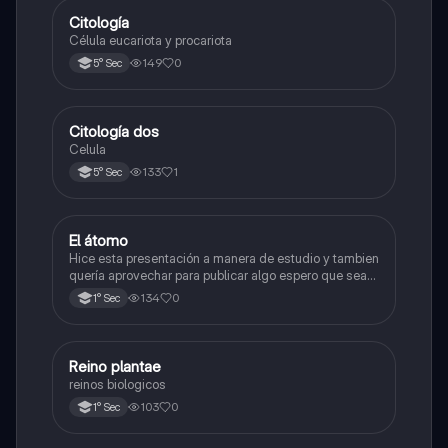
Citología
Ciencia y Tecnología
Célula eucariota y procariota
149
0
5° Sec
Citología dos
Ciencia y Tecnología
Celula
133
1
5° Sec
El átomo
Ciencia y Tecnología
Hice esta presentación a manera de estudio y tambien
quería aprovechar para publicar algo espero que sea
de su agrado , habla del átomo y lo básico sobre el,
134
0
1° Sec
solo eso bye
R
Reino plantae
Ciencia y Tecnología
reinos biologicos
103
0
1° Sec