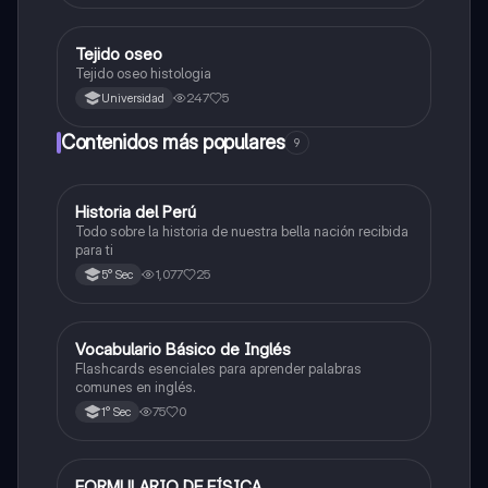
Tejido oseo
Ciencia y Tecnología
Tejido oseo histologia
247
5
Universidad
Contenidos más populares
9
Historia del Perú
Ciencias Sociales
Todo sobre la historia de nuestra bella nación recibida
para ti
1,077
25
5° Sec
V
Vocabulario Básico de Inglés
Inglés
Flashcards esenciales para aprender palabras
comunes en inglés.
75
0
1° Sec
FORMULARIO DE FÍSICA
Física