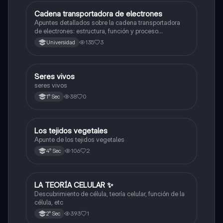
Cadena transportadora de electrones
Ciencia y Tecnología
Apuntes detallados sobre la cadena transportadora
de electrones: estructura, función y proceso
bioquímico en la producción de ATP. Incluye
135
3
Universidad
esquemas y explicaciones sobre los complejos
proteicos, el gradiente de protones y la fosforilación
oxidativa.
S
Seres vivos
Ciencia y Tecnología
seres vivos
38
0
1° Sec
Los tejidos vegetales
Ciencia y Tecnología
Apunte de los tejidos vegetales
106
2
4° Sec
LA TEORÍA CELULAR ✨️
Ciencia y Tecnología
Descubrimiento de célula, teoría celular, función de la
célula, etc
393
1
2° Sec