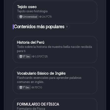
Tejido oseo
Ciencia y Tecnología
Tejido oseo histologia
247
5
Universidad
Contenidos más populares
9
Historia del Perú
Ciencias Sociales
Todo sobre la historia de nuestra bella nación recibida
para ti
1,070
25
5° Sec
V
Vocabulario Básico de Inglés
Inglés
Flashcards esenciales para aprender palabras
comunes en inglés.
75
0
1° Sec
FORMULARIO DE FÍSICA
Física
Formulario de Física