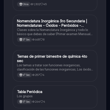
1,302
45
Otros
Nomenclatura Inorgánica 3ro Secundaria |
Química
Nomenclaturas - Óxidos - Peróxidos -
Hidróxido o Bases
Clases sobre la Nomenclatura Inorgánica y todo lo
básico que debes de saber (Primer examen Mensual
2025)
665
8
3° Sec
Temas de primer bimestre de química 4to
Química
sec
Los temas a tratar son funciones inorganicas,
clasificación de las funciones inorganicas, Los óxidos
y los óxidos ácidos
257
4
4° Sec
Tabla Periódica
Química
Los grupos
264
4
3° Sec