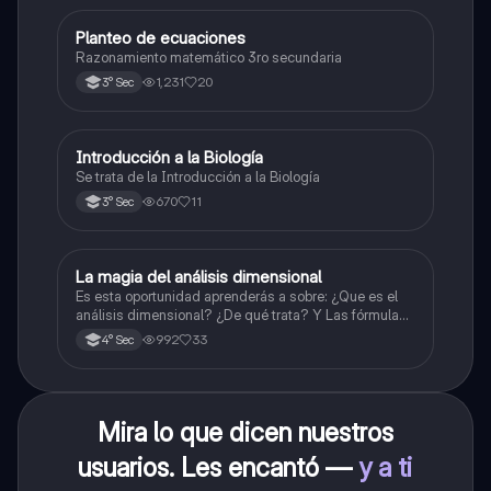
Planteo de ecuaciones
Matemáticas
Razonamiento matemático 3ro secundaria
1,231
20
3° Sec
Introducción a la Biología
Biología
Se trata de la Introducción a la Biología
670
11
3° Sec
La magia del análisis dimensional
Física
Es esta oportunidad aprenderás a sobre: ¿Que es el
análisis dimensional? ¿De qué trata? Y Las fórmulas
de las magnitudes fundamentales y derivadas.
992
33
4° Sec
Mira lo que dicen nuestros
usuarios. Les encantó —
y a ti