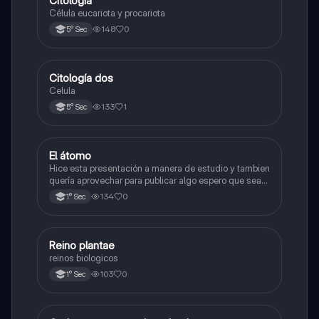
Citología
Ciencia y Tecnología
Célula eucariota y procariota
148
0
5° Sec
Citología dos
Ciencia y Tecnología
Celula
133
1
5° Sec
El átomo
Ciencia y Tecnología
Hice esta presentación a manera de estudio y tambien
quería aprovechar para publicar algo espero que sea
de su agrado , habla del átomo y lo básico sobre el,
134
0
1° Sec
solo eso bye
R
Reino plantae
Ciencia y Tecnología
reinos biologicos
103
0
1° Sec