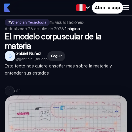
Abrir la app
18
visualizaciones
·
Ciencia y Tecnología
Actualizado
26 de julio de 2026
·
1 página
El modelo corpuscular de la
materia
Gabriel Nuñez
G
Seguir
@
gabrielnu_m0ecp
Este texto nos quiere enseñar mas sobre la materia y
entender sus estados
of
1
1