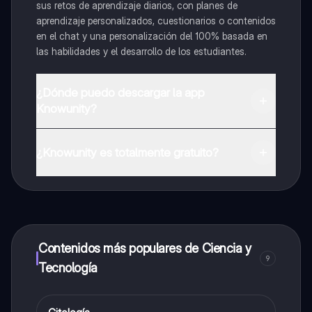
sus retos de aprendizaje diarios, con planes de
aprendizaje personalizados, cuestionarios o contenidos
en el chat y una personalización del 100% basada en
las habilidades y el desarrollo de los estudiantes.
¿Dónde puedo descargar la app
Knowunity?
Puedes descargar la app en Google Play Store y Apple
App Store.
¿Knowunity es totalmente gratuito?
¡Sí lo es! Tienes acceso totalmente gratuito a todo el
contenido de la app, puedes chatear con otros
alumnos y recibir ayuda inmeditamente. Puedes ganar
dinero utilizando la aplicación, que te permitirá acceder
a determinadas funciones.
Contenidos más populares de Ciencia y
9
Tecnología