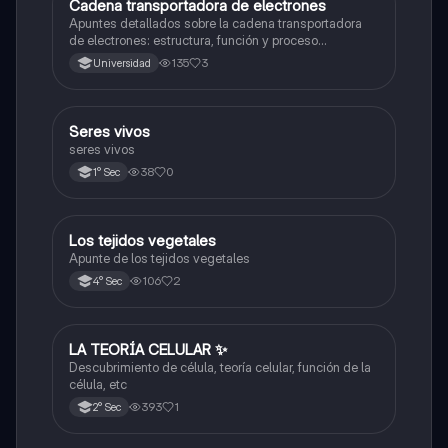
Cadena transportadora de electrones
Ciencia y Tecnología
Apuntes detallados sobre la cadena transportadora
de electrones: estructura, función y proceso
bioquímico en la producción de ATP. Incluye
135
3
Universidad
esquemas y explicaciones sobre los complejos
proteicos, el gradiente de protones y la fosforilación
oxidativa.
S
Seres vivos
Ciencia y Tecnología
seres vivos
38
0
1° Sec
Los tejidos vegetales
Ciencia y Tecnología
Apunte de los tejidos vegetales
106
2
4° Sec
LA TEORÍA CELULAR ✨️
Ciencia y Tecnología
Descubrimiento de célula, teoría celular, función de la
célula, etc
393
1
2° Sec