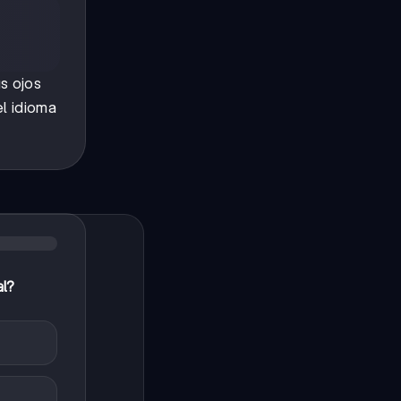
s ojos
l idioma
al?