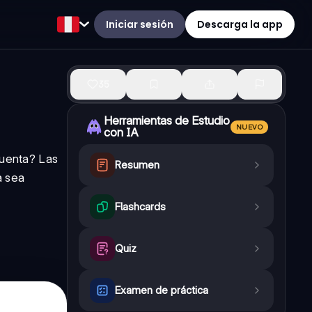
Iniciar sesión
Descarga la app
35
Herramientas de Estudio
NUEVO
con IA
cuenta? Las
Resumen
a sea
Flashcards
Quiz
Examen de práctica