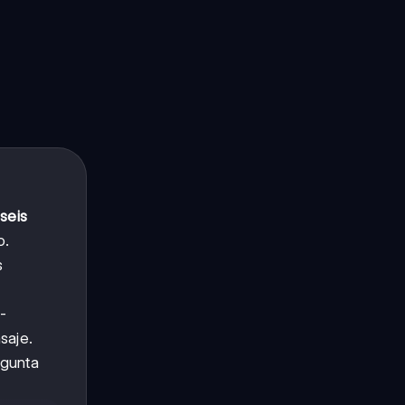
s
seis
o.
s
-
saje.
egunta