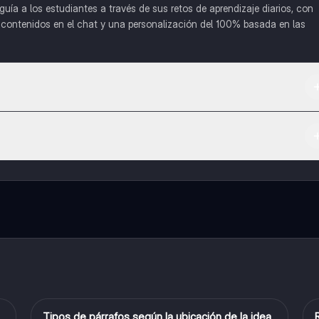
uía a los estudiantes a través de sus retos de aprendizaje diarios, con
o contenidos en el chat y una personalización del 100% basada en las
 App Store.
l contenido de la app, puedes chatear con otros alumnos y recibir ayuda
cación, que te permitirá acceder a determinadas funciones.
Tipos de párrafos según la ubicación de la idea
Computación e Informática