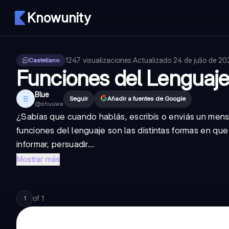
Knowunity
1247
visualizaciones
·
Actualizado
24 de julio de 2
Castellano
Funciones del Lenguaje
Blue
B
Seguir
Añadir a fuentes de Google
@
shuuwa
¿Sabías que cuando hablás, escribís o enviás un mensa
funciones del lenguaje son las distintas formas en q
informar, persuadir...
Mostrar más
of
1
1