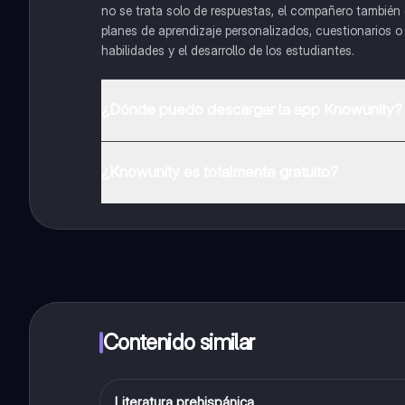
no se trata solo de respuestas, el compañero también g
planes de aprendizaje personalizados, cuestionarios 
habilidades y el desarrollo de los estudiantes.
¿Dónde puedo descargar la app Knowunity?
Puedes descargar la app en Google Play Store y Apple
¿Knowunity es totalmente gratuito?
¡Sí lo es! Tienes acceso totalmente gratuito a todo e
inmeditamente. Puedes ganar dinero utilizando la apli
Contenido similar
Literatura prehispánica
Castellano