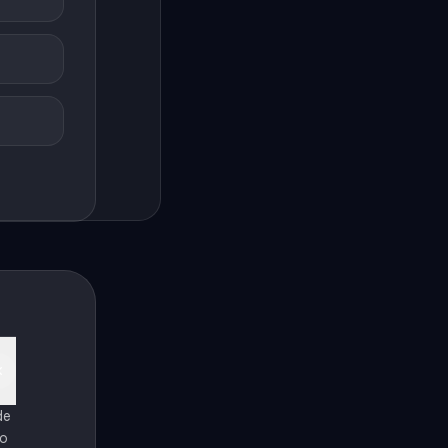
de
ro