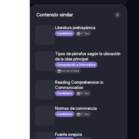
Contenido similar
6
Literatura prehispánica
Castellano
4° Sec
Tipos de párrafos según la ubicación
de la idea principal
Computación e Informática
Universidad
Reading Comprehension in
Communication
Castellano
3° Sec
Normas de convivencia
Castellano
2° Sec
Fuente ovejuna