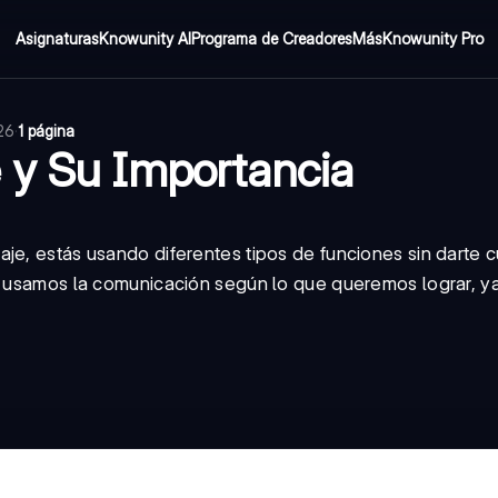
Asignaturas
Knowunity AI
Programa de Creadores
Más
Knowunity Pro
026
·
1 página
 y Su Importancia
je, estás usando diferentes tipos de funciones sin darte 
ue usamos la comunicación según lo que queremos lograr, y