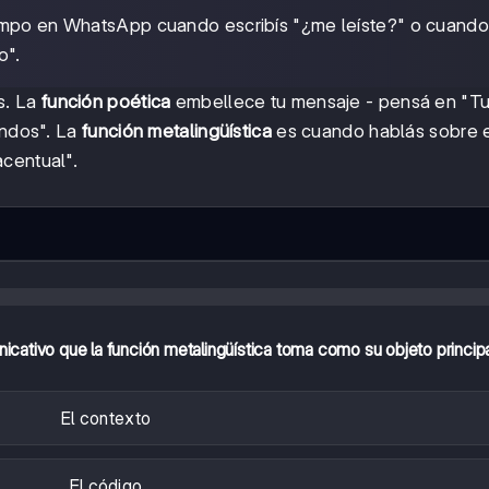
tiempo en WhatsApp cuando escribís "¿me leíste?" o cuando
o".
s. La
función poética
embellece tu mensaje - pensá en "Tu
indos". La
función metalingüística
es cuando hablás sobre e
acentual".
cativo que la función metalingüística toma como su objeto princip
El contexto
El código