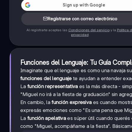
Regístrarse con correo electrónico
Al registrarte aceptas las
Condiciones del servicio
y la
Política 
privacidad
.
Funciones del Lenguaje: Tu Guía Compl
Imaginate que el lenguaje es como una navaja sui
funciones del lenguaje
te ayudan a entender exa
La
función representativa
es la más directa - si
"Miguel no irá a la fiesta de graduación" sin agre
En cambio, la
función expresiva
es cuando mostrás
expresás emociones como "Es una pena que Miguel
La
función apelativa
es súper útil cuando querés
como "Miguel, acompáñame a la fiesta". Básicamen