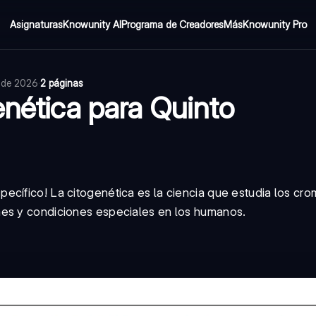
Asignaturas
Knowunity AI
Programa de Creadores
Más
Knowunity Pro
o de 2026
·
2 páginas
enética para Quinto
ecífico! La citogenética es la ciencia que estudia los c
mes y condiciones especiales en los humanos.