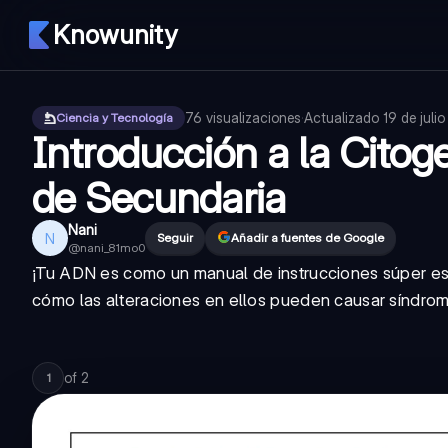
Knowunity
76
visualizaciones
·
Actualizado
19 de juli
Ciencia y Tecnología
Introducción a la Citog
de Secundaria
Nani
N
Seguir
Añadir a fuentes de Google
@
nani_81mo0
¡Tu ADN es como un manual de instrucciones súper esp
cómo las alteraciones en ellos pueden causar síndro
of
2
1