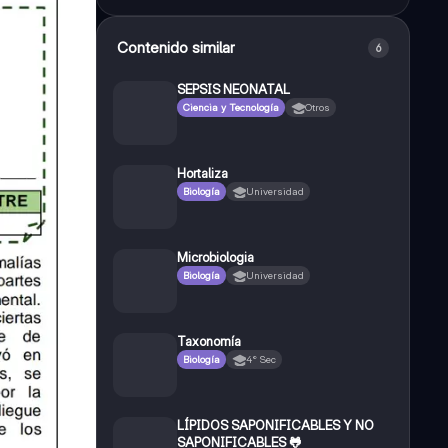
Contenido similar
6
SEPSIS NEONATAL
Ciencia y Tecnología
Otros
Hortaliza
Biología
Universidad
Microbiologia
Biología
Universidad
Taxonomía
Biología
4° Sec
LÍPIDOS SAPONIFICABLES Y NO
SAPONIFICABLES 🐸