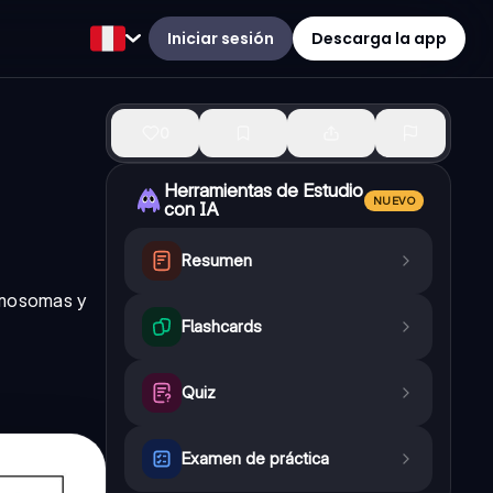
Iniciar sesión
Descarga la app
0
Herramientas de Estudio
NUEVO
con IA
Resumen
romosomas y
Flashcards
Quiz
Examen de práctica