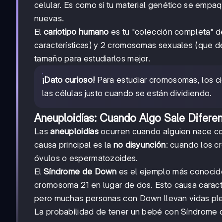
celular. Es como si tu material genético se empaq
nuevas.
El
cariotipo humano
es tu "colección completa" 
características) y 2 cromosomas sexuales (que de
tamaño para estudiarlos mejor.
¡Dato curioso!
Para estudiar cromosomas, los ci
las células justo cuando se están dividiendo.
Aneuploidías: Cuando Algo Sale Difere
Las
aneuploidías
ocurren cuando alguien nace con
causa principal es la
no disyunción
: cuando los 
óvulos o espermatozoides.
El
Síndrome de Down
es el ejemplo más conocido
cromosoma 21 en lugar de dos. Esto causa caracter
pero muchas personas con Down llevan vidas plen
La probabilidad de tener un bebé con Síndrome