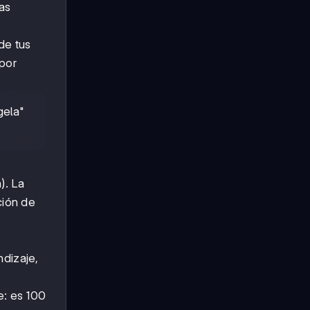
las
de tus
 por
gela"
). La
ción de
ndizaje,
e: es 100