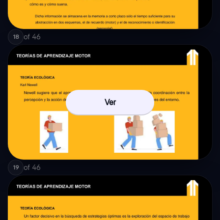
of
46
18
Ver
of
46
19