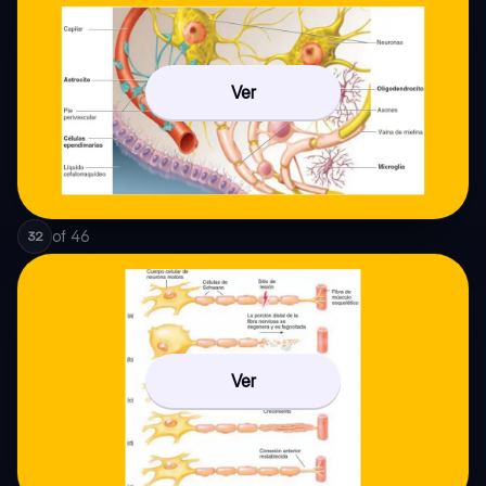
Ver
of
46
32
Ver