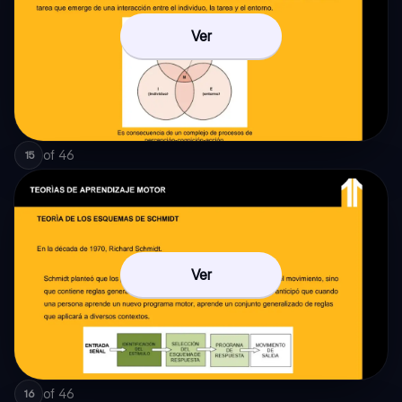
Ver
of
46
15
Ver
of
46
16