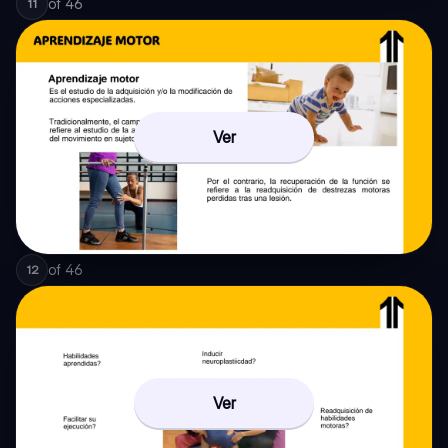
of
46
11
Ver
of
46
12
Ver