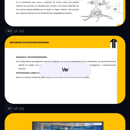
of
46
40
Ver
of
46
41