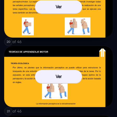
Ver
of
46
20
Ver
of
46
21