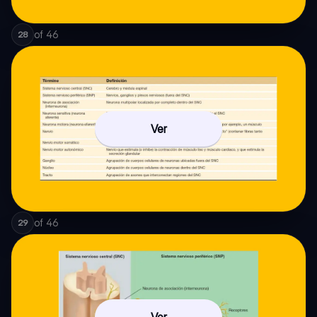
of
46
28
Ver
of
46
29