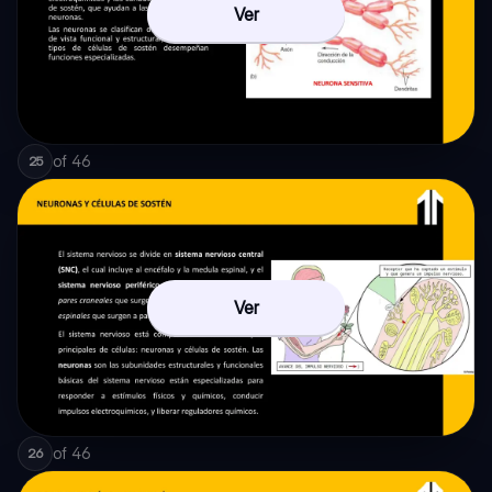
Ver
of
46
25
Ver
of
46
26