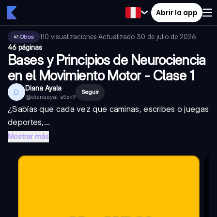
Abrir la app
110
visualizaciones
·
Actualizado
30 de julio de 2026
·
Otros
46 páginas
Bases y Principios de Neurociencia
en el Movimiento Motor - Clase 1
Diana Ayala
D
Seguir
@
dianaayal_a5zk9
¿Sabías que cada vez que caminas, escribes o juegas
deportes,...
Mostrar más