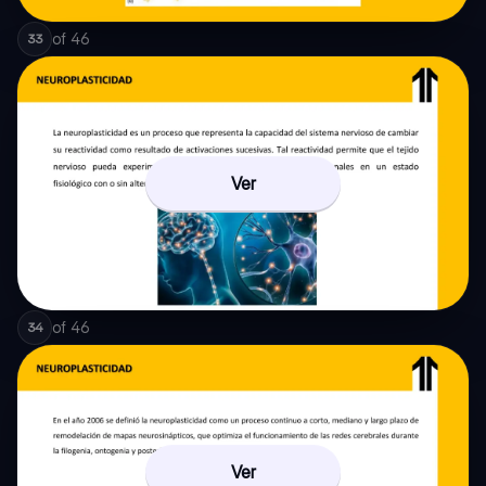
of
46
33
Ver
of
46
34
Ver