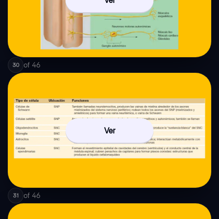
Ver
of
46
30
Ver
of
46
31