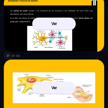
Ver
of
46
27
Ver