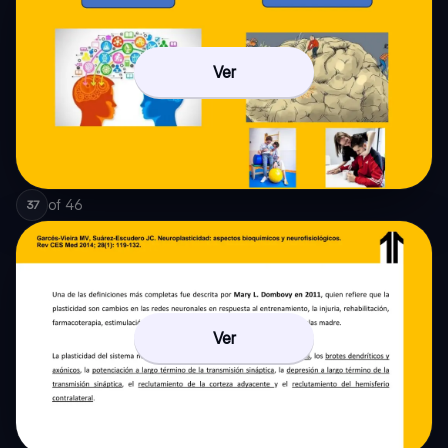
Ver
of
46
37
Ver