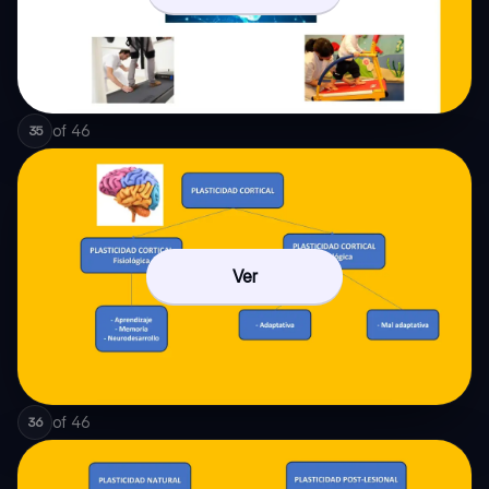
of
46
35
Ver
of
46
36