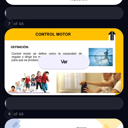
of
46
7
Ver
of
46
8