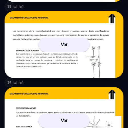
of
46
38
Ver
of
46
39
Ver