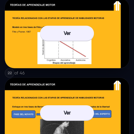
Ver
of
46
22
Ver