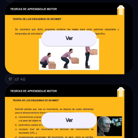
Ver
of
46
17
Ver