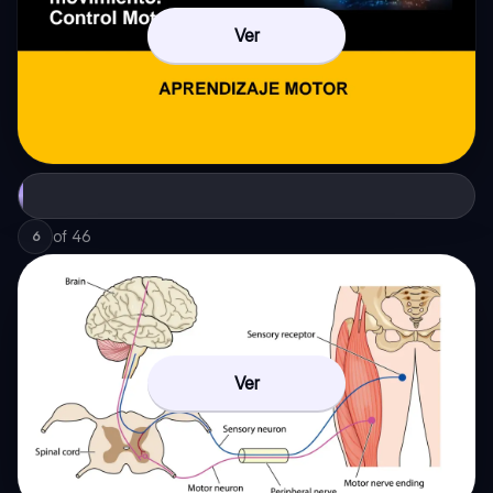
Ver
of
46
6
Ver