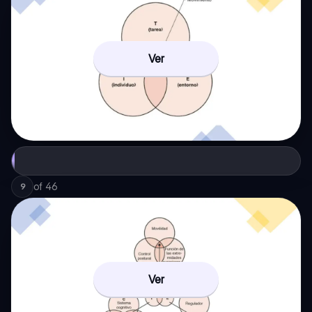
Ver
of
46
9
Ver