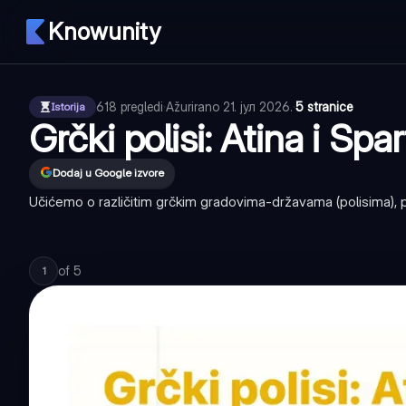
Knowunity
618
pregledi
·
Ažurirano
21. јул 2026.
·
5 stranice
Istorija
Grčki polisi: Atina i Spa
Dodaj u Google izvore
Učićemo o različitim grčkim gradovima-državama (polisima), pos
of
5
1