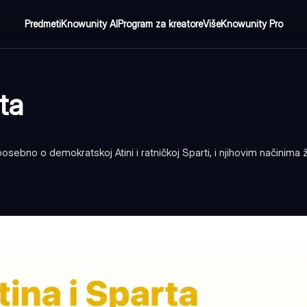
Predmeti
Knowunity AI
Program za kreatore
Više
Knowunity Pro
rta
ebno o demokratskoj Atini i ratničkoj Sparti, i njihovim načinima ž