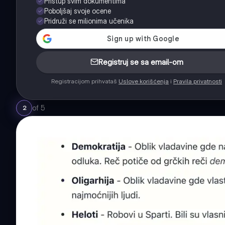
Pristup svim dokumentima
Poboljšaj svoje ocene
Pridruži se milionima učenika
Registruj se sa email-om
Registracijom prihvataš
Uslove korišćenja
i
Pravila privatnosti
of
5
2