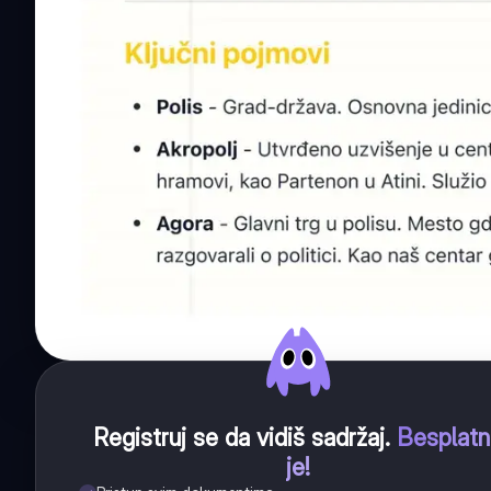
Registruj se da vidiš sadržaj
.
Besplat
je!