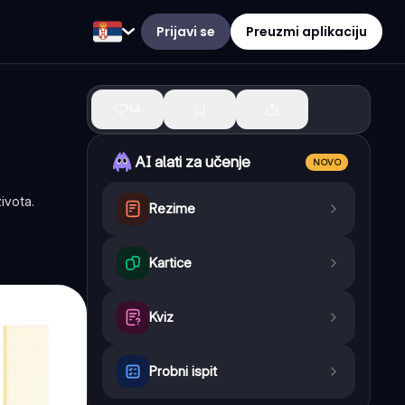
Prijavi se
Preuzmi aplikaciju
14
AI alati za učenje
NOVO
ivota.
Rezime
Kartice
Kviz
Probni ispit