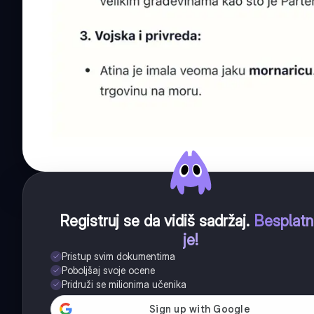
Registruj se da vidiš sadržaj
.
Besplat
je!
Pristup svim dokumentima
Poboljšaj svoje ocene
Pridruži se milionima učenika