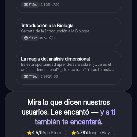
1,231
20
3° Sec
Introducción a la Biología
Biología
Se trata de la Introducción a la Biología
670
11
3° Sec
La magia del análisis dimensional
Física
Es esta oportunidad aprenderás a sobre: ¿Que es el
análisis dimensional? ¿De qué trata? Y Las fórmulas
de las magnitudes fundamentales y derivadas.
992
33
4° Sec
Mira lo que dicen nuestros
usuarios. Les encantó —
y a ti
también te encantará
.
4.6
/5
App Store
4.7
/5
Google Play