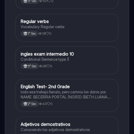
101
2
3° Sec
Regular verbs
Inglés
Vocabulary Regular verbs
18
0
1° Sec
I
ingles exam intermedio 10
Inglés
Conditional Sentence type 3
65
0
5° Sec
English Test- 2nd Grade
Inglés
todo ese trabajo llenalo, pero camnia los datos por.
NAME: BECERRA PORTAL INGRID IBETH LUANA.
GRADE: 2° SECTION: F. y cambia el diseño con uno
40
0
2° Sec
más bonito pero diferente, trabajalo en CANVA,
gracias.
Adjetivos demostrativos
Inglés
Conociendo los adjetivos demostrativos