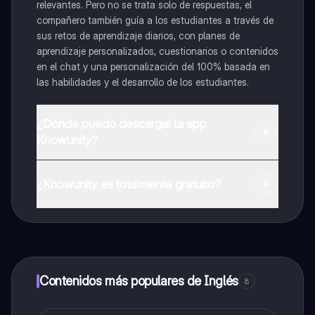
relevantes. Pero no se trata solo de respuestas, el
compañero también guía a los estudiantes a través de
sus retos de aprendizaje diarios, con planes de
aprendizaje personalizados, cuestionarios o contenidos
en el chat y una personalización del 100% basada en
las habilidades y el desarrollo de los estudiantes.
¿Dónde puedo descargar la app
Knowunity?
Puedes descargar la app en Google Play Store y Apple
App Store.
¿Knowunity es totalmente gratuito?
¡Sí lo es! Tienes acceso totalmente gratuito a todo el
contenido de la app, puedes chatear con otros
alumnos y recibir ayuda inmeditamente. Puedes ganar
dinero utilizando la aplicación, que te permitirá acceder
a determinadas funciones.
Contenidos más populares de Inglés
8