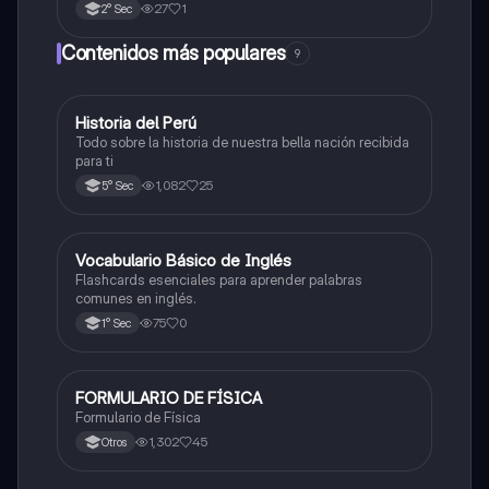
27
1
2° Sec
Contenidos más populares
9
Historia del Perú
Ciencias Sociales
Todo sobre la historia de nuestra bella nación recibida
para ti
1,082
25
5° Sec
V
Vocabulario Básico de Inglés
Inglés
Flashcards esenciales para aprender palabras
comunes en inglés.
75
0
1° Sec
FORMULARIO DE FÍSICA
Física
Formulario de Física
1,302
45
Otros