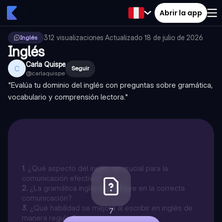
Abrir la app
312
visualizaciones
·
Actualizado
18 de julio de 2026
Inglés
Inglés
Carla Quispe
C
Seguir
@
carlaquispe
"Evalúa tu dominio del inglés con preguntas sobre gramática,
vocabulario y comprensión lectora."
1
.
¿Qué aspecto del inglés es crucial para la
comunicación efectiva?
2
.
¿La gramática inglesa no influye en la correcta
comunicación?
3
.
¿Qué habilidad se mejora al escribir en inglés de
7
manera regular?