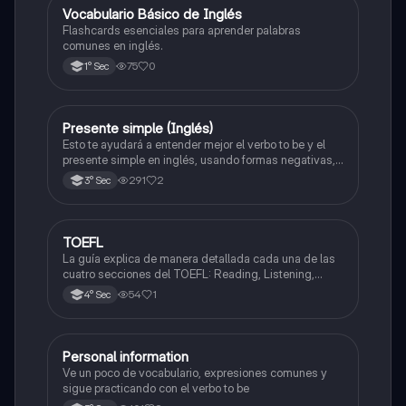
V
Vocabulario Básico de Inglés
Inglés
Flashcards esenciales para aprender palabras
comunes en inglés.
75
0
1° Sec
Presente simple (Inglés)
Inglés
Esto te ayudará a entender mejor el verbo to be y el
presente simple en inglés, usando formas negativas,
positivas e incluso preguntas con las que podrás
291
2
3° Sec
entender mejor este idioma <3
TOEFL
Inglés
La guía explica de manera detallada cada una de las
cuatro secciones del TOEFL: Reading, Listening,
Speaking y Writing, ayudando al estudiante a
54
1
4° Sec
comprender cómo funciona el examen, qué se evalúa
en cada parte y qué estrategias utilizar.
Personal information
Inglés
Ve un poco de vocabulario, expresiones comunes y
sigue practicando con el verbo to be