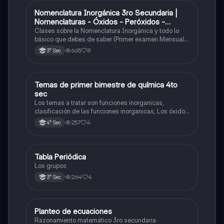
Nomenclatura Inorgánica 3ro Secundaria |
Química
Nomenclaturas - Óxidos - Peróxidos -
Hidróxido o Bases
Clases sobre la Nomenclatura Inorgánica y todo lo
básico que debes de saber (Primer examen Mensual
2025)
665
8
3° Sec
Temas de primer bimestre de química 4to
Química
sec
Los temas a tratar son funciones inorganicas,
clasificación de las funciones inorganicas, Los óxidos
y los óxidos ácidos
257
4
4° Sec
Tabla Periódica
Química
Los grupos
264
4
3° Sec
Planteo de ecuaciones
Matemáticas
Razonamiento matemático 3ro secundaria