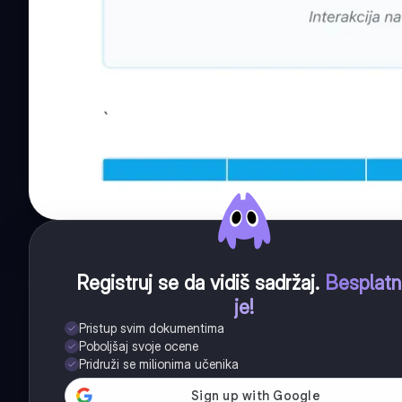
Registruj se da vidiš sadržaj
.
Besplat
je!
Pristup svim dokumentima
Poboljšaj svoje ocene
Pridruži se milionima učenika