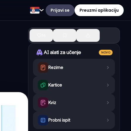
Prijavi se
Preuzmi aplikaciju
14
AI alati za učenje
NOVO
Rezime
Kartice
Kviz
Probni ispit