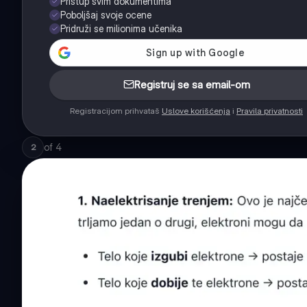
Pristup svim dokumentima
Poboljšaj svoje ocene
Pridruži se milionima učenika
Registruj se sa email-om
Registracijom prihvataš
Uslove korišćenja
i
Pravila privatnosti
of
4
2