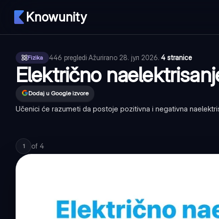
Knowunity
446
pregledi
·
Ažurirano
28. јул 2026.
·
4 stranice
Fizika
Električno naelektrisanj
Dodaj u Google izvore
Učenici će razumeti da postoje pozitivna i negativna naelektris
of
4
1