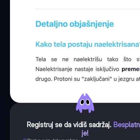
Registruj se da vidiš sadržaj
.
Besplat
je!