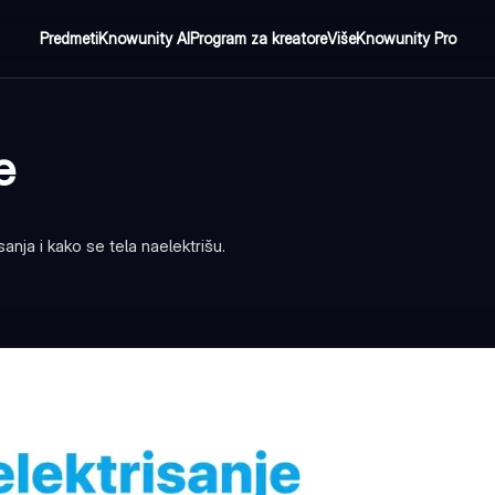
Predmeti
Knowunity AI
Program za kreatore
Više
Knowunity Pro
e
anja i kako se tela naelektrišu.