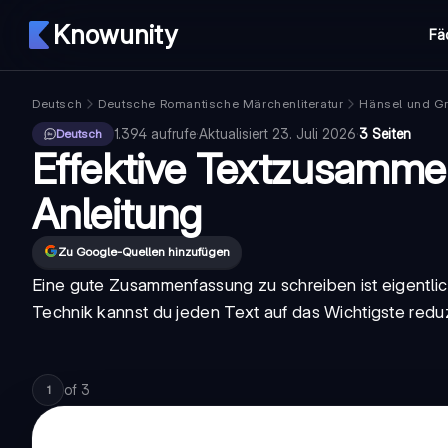
Knowunity
Fä
Deutsch
Deutsche Romantische Märchenliteratur
Hänsel und Gr
1.394
aufrufe
·
Aktualisiert
23. Juli 2026
·
3 Seiten
Deutsch
Effektive Textzusamme
Anleitung
Zu Google-Quellen hinzufügen
Eine gute Zusammenfassung zu schreiben ist eigentlich
Technik kannst du jeden Text auf das Wichtigste red
of
3
1