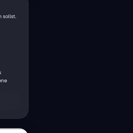
 sollst.
s
ene