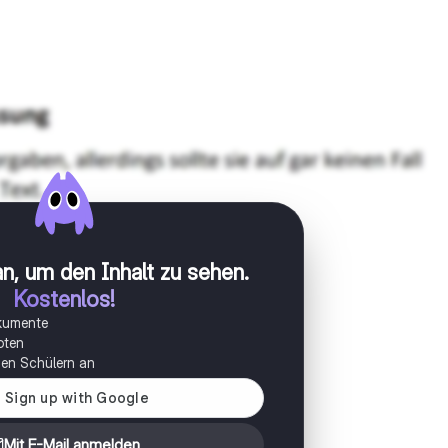
n, um den Inhalt zu sehen
.
Kostenlos!
okumente
oten
onen Schülern an
Mit E-Mail anmelden