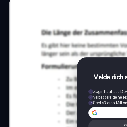
Melde dich a
Zugriff auf alle D
Verbessere deine N
Schließ dich Milli