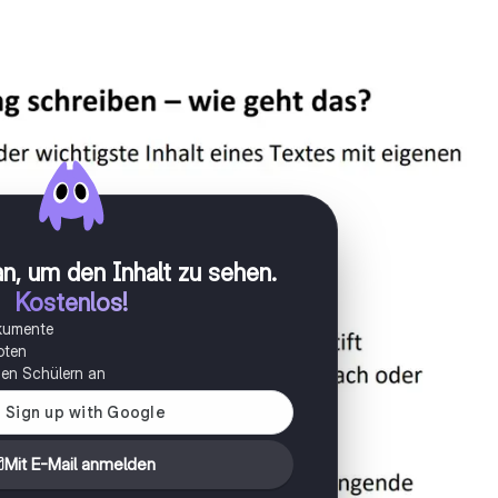
n, um den Inhalt zu sehen
.
Kostenlos!
okumente
oten
onen Schülern an
Mit E-Mail anmelden