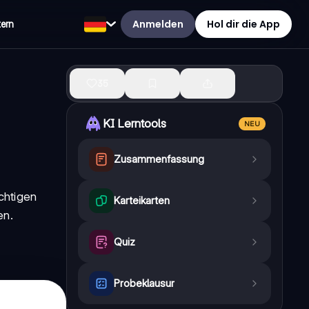
Anmelden
Hol dir die App
tern
35
KI Lerntools
NEU
Zusammenfassung
chtigen
Karteikarten
en.
Quiz
Probeklausur