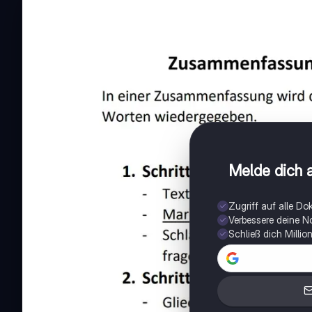
Melde dich a
Zugriff auf alle D
Verbessere deine N
Schließ dich Milli