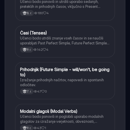
Učenci bodo ponovili in utrdili uporabo sedanjih,
preteklih in prihodnjih časov, vključno s Present
Perfect Simple in Past Continuous. Naučili se bodo
180
4
8. r.
razlikovati med njimi in jih pravilno uporabljati v
kontekstu.
Časi (Tenses)
Angleščina
Učenci bodo utrdili znanje vseh časov in se naučili
uporabljati Past Perfect Simple, Future Perfect Simple
ter Conditional sentences (vse vrste).
142
4
9. r.
Prihodnjik (Future Simple - will/won't, be going
Angleščina
to)
Izražanje prihodnjih načrtov, napovedi in spontanih
odločitev.
47
0
7. r.
Modalni glagoli (Modal Verbs)
Angleščina
Učenci bodo ponovili in poglobili uporabo modalnih
glagolov za izražanje verjetnosti, obveznosti,
dovoljenja in sklepanja.
43
1
9. r.