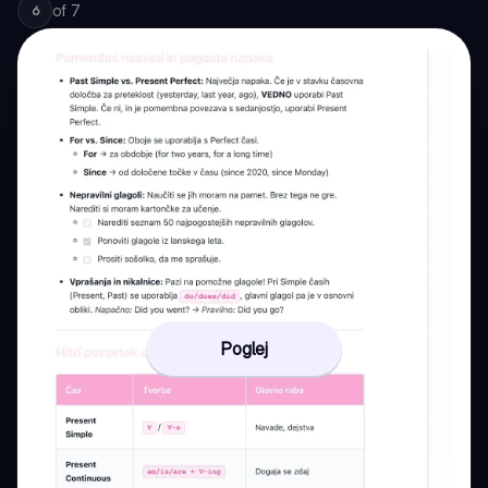
of
7
6
Poglej