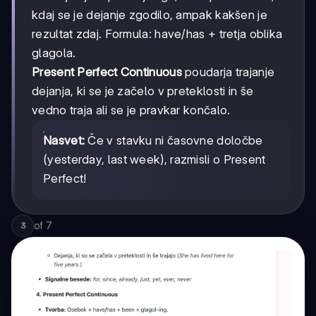
kdaj se je dejanje zgodilo, ampak kakšen je
rezultat zdaj. Formula: have/has + tretja oblika
glagola.
Present Perfect Continuous
poudarja trajanje
dejanja, ki se je začelo v preteklosti in še
vedno traja ali se je pravkar končalo.
Nasvet:
Če v stavku ni časovne določbe
(yesterday, last week), razmisli o Present
Perfect!
of
7
3