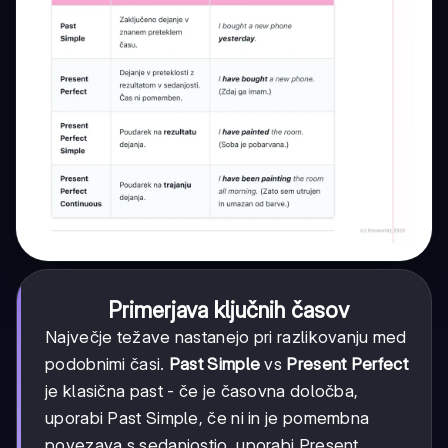
Primerjava ključnih časov
Največje težave nastanejo pri razlikovanju med
podobnimi časi.
Past Simple
vs
Present Perfect
je klasična past - če je časovna določba,
uporabi Past Simple, če ni in je pomembna
povezava s sedanjostjo, uporabi Present