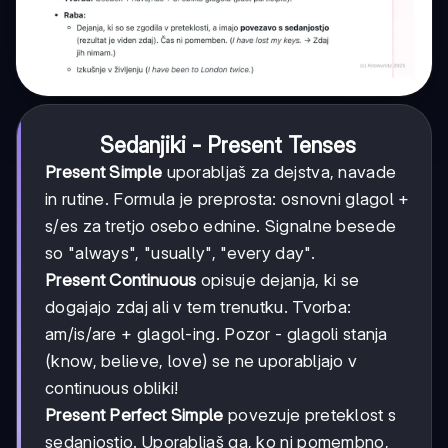
Sedanjiki - Present Tenses
Present Simple
uporabljaš za dejstva, navade
in rutine. Formula je preprosta: osnovni glagol +
s/es za tretjo osebo ednine. Signalne besede
so "always", "usually", "every day".
Present Continuous
opisuje dejanja, ki se
dogajajo zdaj ali v tem trenutku. Tvorba:
am/is/are + glagol-ing. Pozor - glagoli stanja
(know, believe, love) se ne uporabljajo v
continuous obliki!
Present Perfect Simple
povezuje preteklost s
sedanjostjo. Uporabljaš ga, ko ni pomembno,