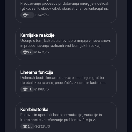
Preučevanje procesov pridobivanja energije v celicah
(glikoliza, Krebsov cikel, oksidativna fosforilacija) in
pretvorbe svetlobne energije v kemično energijo
145
3
2. l.
(fotosinteza).
Kemijske reakcije
Naravoslovje
Učenje o tem, kako se snovi spreminjajo v nove snovi,
in prepoznavanje različnih vrst kemijskih reakcij.
147
3
9. r.
Linearna funkcija
Matematika
Definirali boste linearno funkcijo, risali njen graf ter
določali koeficiente, presečišča z osmi in lastnosti
(naraščanje/padanje).
198
3
1. l.
Kombinatorika
Matematika
Ponovili in uporabili bodo permutacije, variacije in
kombinacije za reševanje problemov štetja v
verjetnosti.
232
3
3. l.