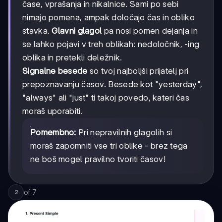
čase, vprašanja in nikalnice. Sami po sebi
nimajo pomena, ampak določajo čas in obliko
stavka.
Glavni glagol
pa nosi pomen dejanja in
se lahko pojavi v treh oblikah: nedoločnik, -ing
oblika in pretekli deležnik.
Signalne besede
so tvoj najboljši prijatelj pri
prepoznavanju časov. Besede kot "yesterday",
"always" ali "just" ti takoj povedo, kateri čas
moraš uporabiti.
Pomembno:
Pri nepravilnih glagolih si
moraš zapomniti vse tri oblike - brez tega
ne boš mogel pravilno tvoriti časov!
of
7
2