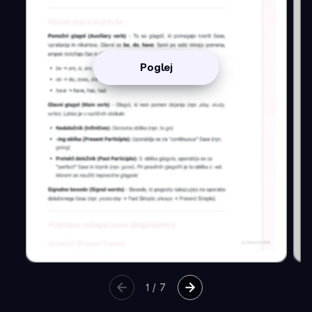
Poglej
1
/
7