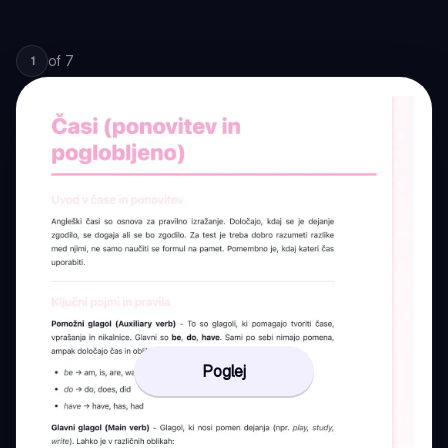
of
7
1
Poglej