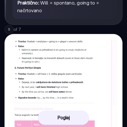
Praktično:
Will = spontano, going to =
načrtovano
of
7
5
Poglej