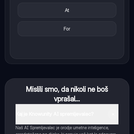
At
For
Mislili smo, da nikoli ne boš
vprašal...
Kaj je Knowunity AI spremljevalec?
Naš AI Spremljevalec je orodje umetne inteligence,