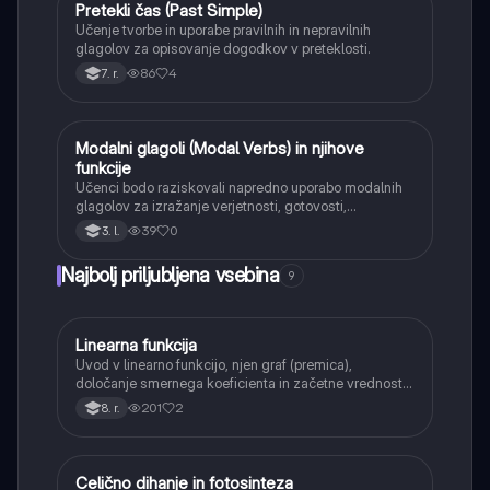
Pretekli čas (Past Simple)
Angleščina
Učenje tvorbe in uporabe pravilnih in nepravilnih
glagolov za opisovanje dogodkov v preteklosti.
86
4
7. r.
Modalni glagoli (Modal Verbs) in njihove
Angleščina
funkcije
Učenci bodo raziskovali napredno uporabo modalnih
glagolov za izražanje verjetnosti, gotovosti,
dedukcije, obveznosti, možnosti in sposobnosti v
39
0
3. l.
različnih kontekstih in časih.
Najbolj priljubljena vsebina
9
Linearna funkcija
Matematika
Uvod v linearno funkcijo, njen graf (premica),
določanje smernega koeficienta in začetne vrednosti.
Učenci bodo znali narisati graf linearne funkcije.
201
2
8. r.
Celično dihanje in fotosinteza
Naravoslovje