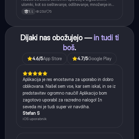
ulomki, kot so seštevanje, odštevanje, množenje in
deljenje.
236
5
1. l.
Dijaki nas obožujejo —
in tudi ti
boš
.
4.6
/5
App Store
4.7
/5
Google Play
Aplikacija je res enostavna za uporabo in dobro
oblikovana. Našel sem vse, kar sem iskal, in se iz
predstavitev ogromno naučil! Aplikacijo bom
zagotovo uporabil za razredno nalogo! In
seveda mi je tudi super vir navdiha.
Stefan S
iOS uporabnik