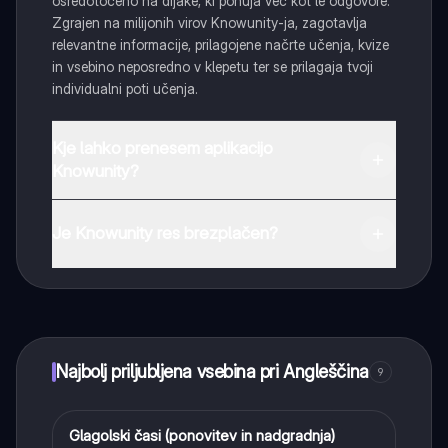
osredotočeno na dijake, ki ponuja več kot le odgovore.
Zgrajen na milijonih virov Knowunity-ja, zagotavlja
relevantne informacije, prilagojene načrte učenja, kvize
in vsebino neposredno v klepetu ter se prilagaja tvoji
individualni poti učenja.
Kje lahko prenesem aplikacijo
Knowunity?
Aplikacijo lahko preneseš iz Google Play Store ali Apple
App Store.
Je Knowunity res brezplačen?
Tako je! Uživaj v brezplačnem dostopu do učnih vsebin,
se povezuj s sošolci in dobi takojšnjo pomoč – vse na
dosegu roke.
Najbolj priljubljena vsebina pri Angleščina
9
Glagolski časi (ponovitev in nadgradnja)
Angleščina