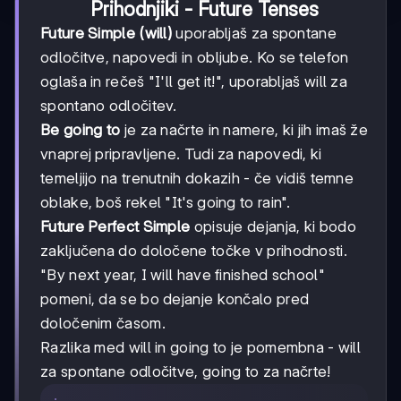
Prihodnjiki - Future Tenses
Future Simple (will)
uporabljaš za spontane
odločitve, napovedi in obljube. Ko se telefon
oglaša in rečeš "I'll get it!", uporabljaš will za
spontano odločitev.
Be going to
je za načrte in namere, ki jih imaš že
vnaprej pripravljene. Tudi za napovedi, ki
temeljijo na trenutnih dokazih - če vidiš temne
oblake, boš rekel "It's going to rain".
Future Perfect Simple
opisuje dejanja, ki bodo
zaključena do določene točke v prihodnosti.
"By next year, I will have finished school"
pomeni, da se bo dejanje končalo pred
določenim časom.
Razlika med will in going to je pomembna - will
za spontane odločitve, going to za načrte!