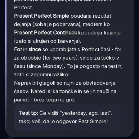
Perfect.
Present Perfect Simple
poudarja rezultat
dejanja (soba je pobarvana), medtem ko
Present Perfect Continuous
poudarja trajanje
(zato si utrujen od barvanja).
For
in
since
se uporabljata s Perfect časi - for
za obdobje (for two years), since za točko v
času (since Monday). To je pogosto na testih,
zato si zapomni razliko!
Nepravilni glagoli so nujni za obvladovanje
časov. Naredi si kartončke in se jih nauči na
pamet - brez tega ne gre.
Test tip:
Če vidiš "yesterday, ago, last",
takoj veš, da je odgovor Past Simple!