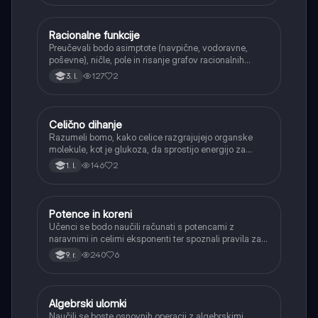
Racionalne funkcije
Matematika
Preučevali bodo asimptote (navpične, vodoravne,
poševne), ničle, pole in risanje grafov racionalnih
funkcij.
127
2
3. l.
Celično dihanje
Biologija
Razumeli bomo, kako celice razgrajujejo organske
molekule, kot je glukoza, da sprostijo energijo za
svoje delovanje.
146
2
1. l.
Potence in koreni
Matematika
Učenci se bodo naučili računati s potencami z
naravnimi in celimi eksponenti ter spoznali pravila za
računanje z njimi. Obravnavali bodo kvadratne in
240
6
9. r.
kubične korene ter delno korenjenje in racionalizacijo
imenovalca.
Algebrski ulomki
Matematika
Naučili se boste osnovnih operacij z algebrskimi