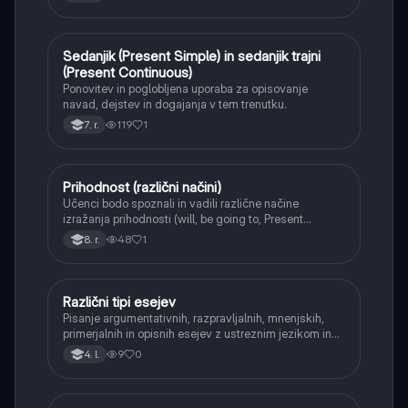
Sedanjik (Present Simple) in sedanjik trajni
Angleščina
(Present Continuous)
Ponovitev in poglobljena uporaba za opisovanje
navad, dejstev in dogajanja v tem trenutku.
119
1
7. r.
Prihodnost (različni načini)
Angleščina
Učenci bodo spoznali in vadili različne načine
izražanja prihodnosti (will, be going to, Present
Continuous) ter se naučili, kdaj uporabiti posamezno
48
1
8. r.
obliko.
Različni tipi esejev
Angleščina
Pisanje argumentativnih, razpravljalnih, mnenjskih,
primerjalnih in opisnih esejev z ustreznim jezikom in
strukturo.
9
0
4. l.