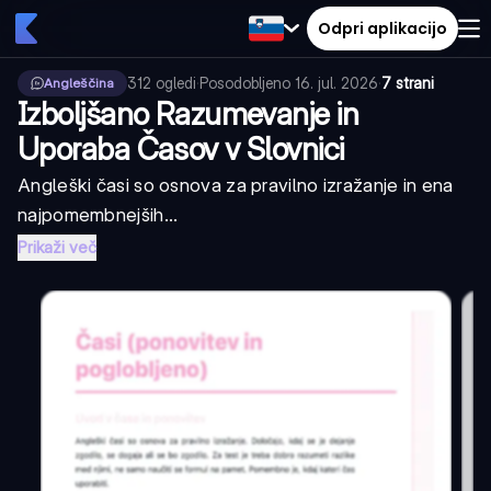
Odpri aplikacijo
312
ogledi
·
Posodobljeno
16. jul. 2026
·
7 strani
Angleščina
Izboljšano Razumevanje in
Uporaba Časov v Slovnici
Angleški časi so osnova za pravilno izražanje in ena
najpomembnejših...
Prikaži več