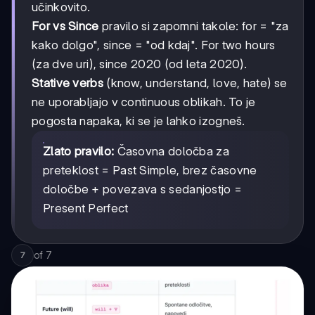
učinkovito.
For vs Since
pravilo si zapomni takole: for = "za
kako dolgo", since = "od kdaj". For two hours
(za dve uri), since 2020 (od leta 2020).
Stative verbs
(know, understand, love, hate) se
ne uporabljajo v continuous oblikah. To je
pogosta napaka, ki se je lahko izogneš.
Zlato pravilo:
Časovna določba za
preteklost = Past Simple, brez časovne
določbe + povezava s sedanjostjo =
Present Perfect
of
7
7